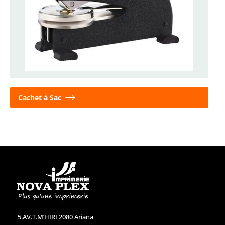
Cachet à Sac
5.AV.T.M’HIRI 2080 Ariana